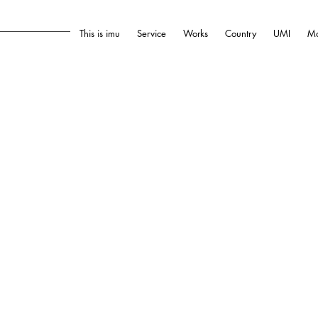
This is imu
Service
Works
Country
UMI
Mo