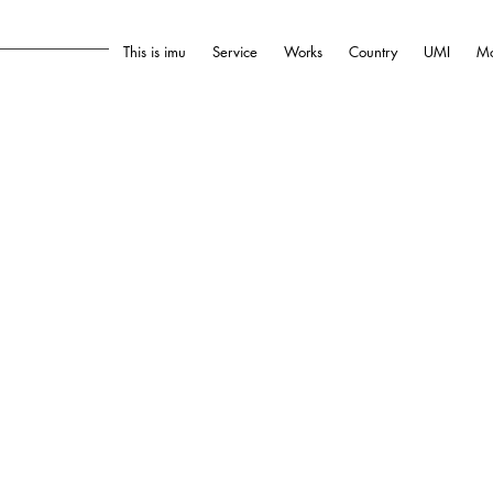
This is imu
Service
Works
Country
UMI
Mo