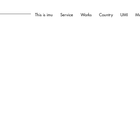
This is imu
Service
Works
Country
UMI
Mo