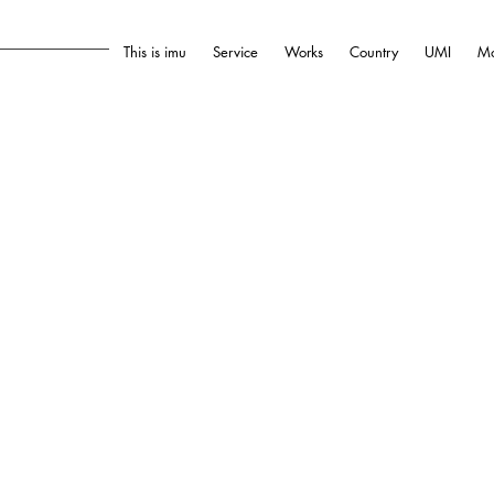
This is imu
Service
Works
Country
UMI
Mo