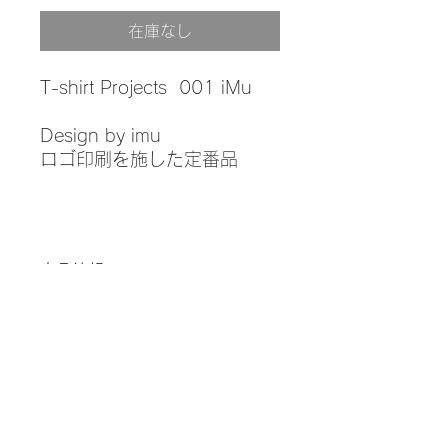
格
在庫なし
T-shirt Projects 001 iMu
Design by imu
ロゴ印刷を施した定番品
商品情報
素材：綿100％
返品・返金ポリシー
厚み：5.6オンス
カラー：ホワイト
サイズ：F
返品・返金ポリシーを入力してくださ
商品の配送について
い。顧客が商品に満足しなかった場合
や、不備があった場合に行う手続きの
手順などを説明しましょう。内容を明
対象：日本国内