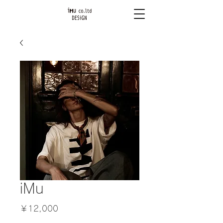
iMu
価
￥12,000