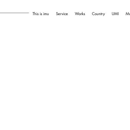
This is imu
Service
Works
Country
UMI
Mo