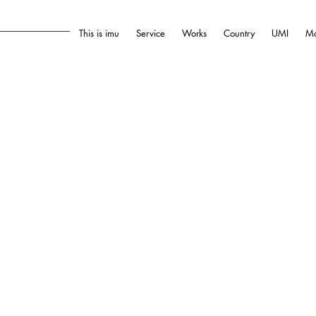
This is imu
Service
Works
Country
UMI
Mo