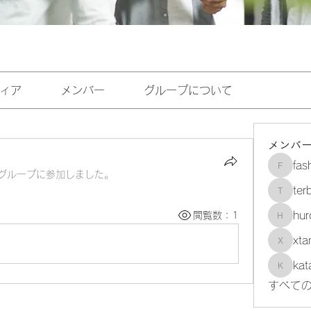
ィア
メンバー
グループについて
メンバ
fas
fashion
グループに参加しました。
ter
terbila
hu
閲覧数：1
hurdpo
xta
xtancer
kat
katarin
すべての