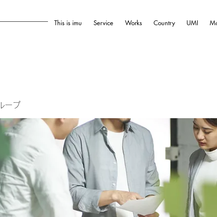
This is imu
Service
Works
Country
UMI
Mo
ループ