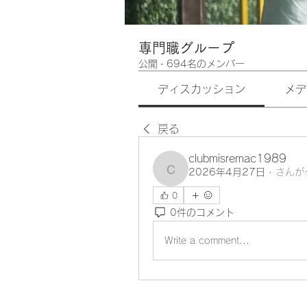
専門職グループ
公開
·
694名のメンバー
ディスカッション
メデ
戻る
clubmisremac1989
2026年4月27日
·
さんが
clubmisremac1989
0
0件のコメント
Write a comment...