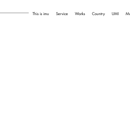
This is imu
Service
Works
Country
UMI
Mo