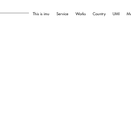
This is imu
Service
Works
Country
UMI
Mo