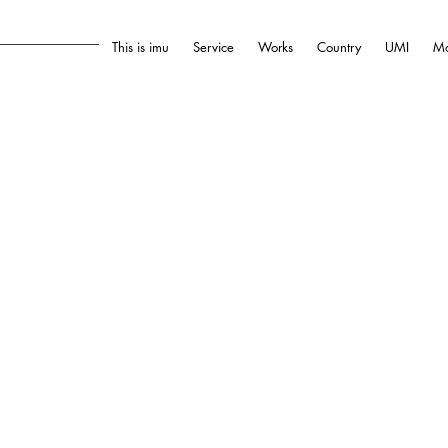
This is imu
Service
Works
Country
UMI
Mo