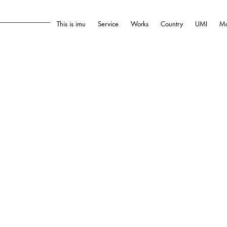
This is imu
Service
Works
Country
UMI
Mo